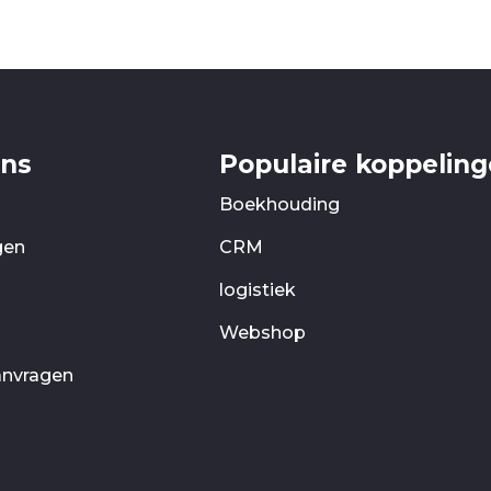
ons
Populaire koppelin
Boekhouding
gen
CRM
logistiek
Webshop
anvragen