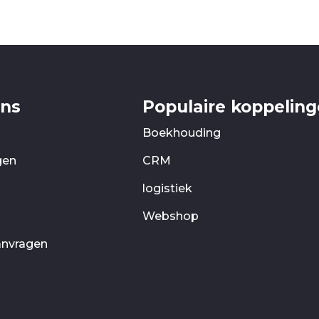
ons
Populaire koppelin
Boekhouding
gen
CRM
logistiek
Webshop
anvragen