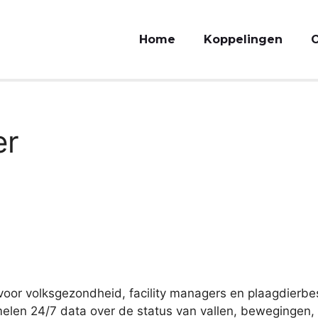
Home
Koppelingen
O
er
voor volksgezondheid, facility managers en plaagdierbes
amelen 24/7 data over de status van vallen, beweginge