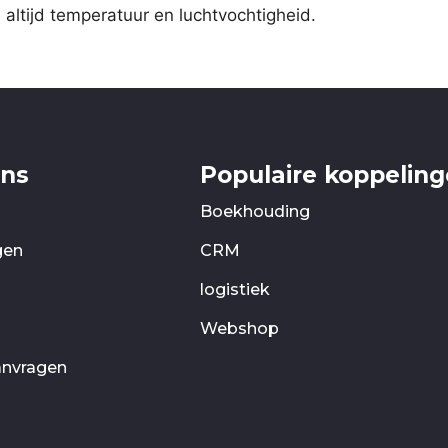
ltijd temperatuur en luchtvochtigheid.
ons
Populaire koppelin
Boekhouding
gen
CRM
logistiek
Webshop
anvragen