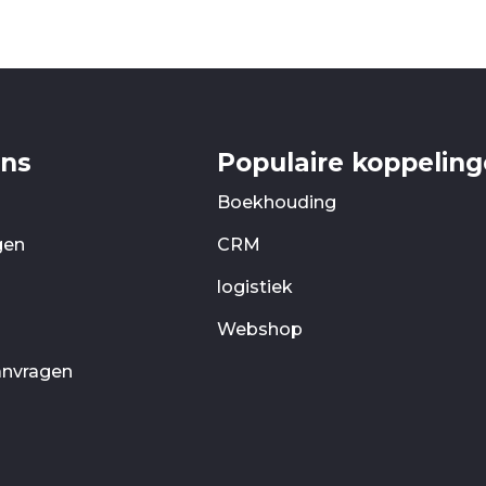
ons
Populaire koppelin
Boekhouding
gen
CRM
logistiek
Webshop
anvragen