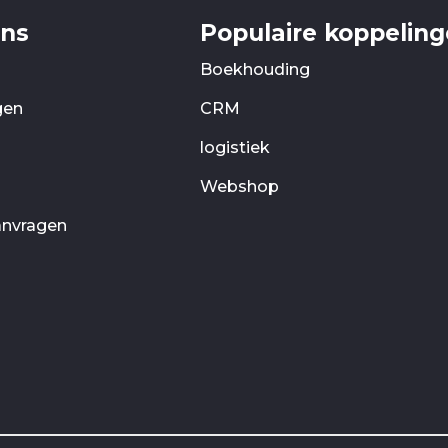
ons
Populaire koppelin
Boekhouding
gen
CRM
logistiek
Webshop
anvragen