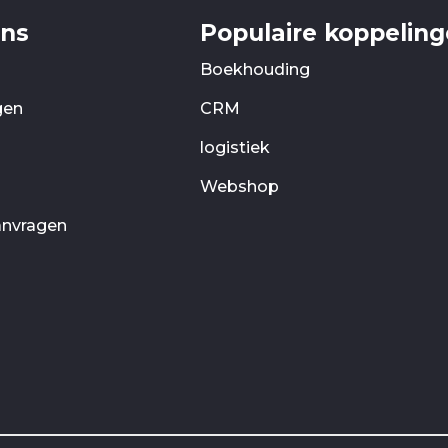
ons
Populaire koppelin
Boekhouding
gen
CRM
logistiek
Webshop
anvragen