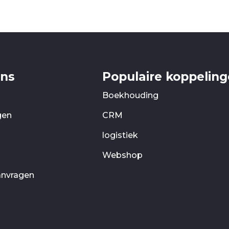
ons
Populaire koppelin
Boekhouding
gen
CRM
logistiek
Webshop
anvragen